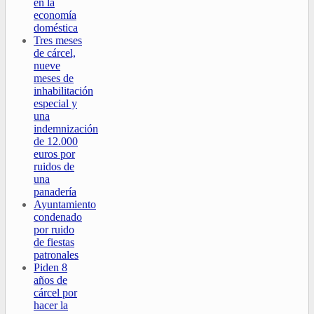
en la
economía
doméstica
Tres meses
de cárcel,
nueve
meses de
inhabilitación
especial y
una
indemnización
de 12.000
euros por
ruidos de
una
panadería
Ayuntamiento
condenado
por ruido
de fiestas
patronales
Piden 8
años de
cárcel por
hacer la