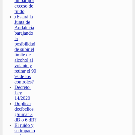
un bar por
exceso de
ruido
¿Estará la
Junta de
Andalucía
barajando
la
posibilidad
de subir el
límite de
alcohol al
volante y
retirar el 90
% de los
controles?
Decreto-
Ley
14/2020
Duplicar
decibelios.
¿Sumar 3
dB o 6 dB?
El ruido y
su impacto