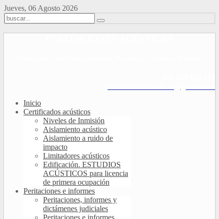
Jueves, 06 Agosto 2026
PERITACIONES ACÚSTICAS
Mediciones, Certificados, Informes, Normativa y Estudios Acústicos
Tel. 639 132 238
peritacionesacusticas@gmail.com
Inicio
Certificados acústicos
Niveles de Inmisión
Aislamiento acústico
Aislamiento a ruido de
impacto
Limitadores acústicos
Edificación. ESTUDIOS
ACÚSTICOS para licencia
de primera ocupación
Peritaciones e informes
Peritaciones, informes y
dictámenes judiciales
Peritaciones e informes