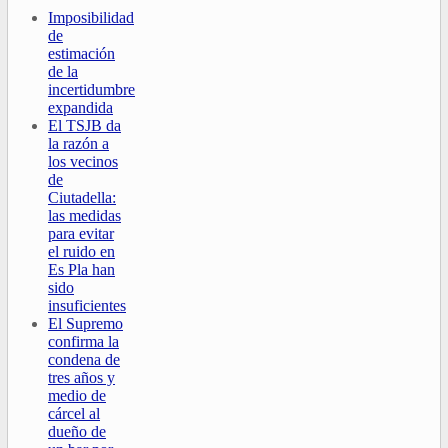
Imposibilidad
de
estimación
de la
incertidumbre
expandida
El TSJB da
la razón a
los vecinos
de
Ciutadella:
las medidas
para evitar
el ruido en
Es Pla han
sido
insuficientes
El Supremo
confirma la
condena de
tres años y
medio de
cárcel al
dueño de