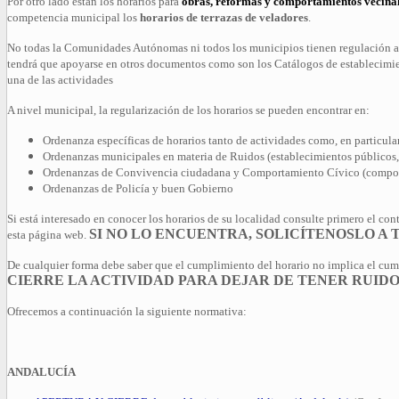
Por otro lado están los horarios para
obras, reformas y comportamientos vecina
competencia municipal los
horarios de terrazas de veladores
.
No todas la Comunidades Autónomas ni todos los municipios tienen regulación al
tendrá que apoyarse en otros documentos como son los Catálogos de establecimi
una de las actividades
A nivel municipal, la regularización de los horarios se pueden encontrar en:
Ordenanza específicas de horarios tanto de actividades como, en particular
Ordenanzas municipales en materia de Ruidos (establecimientos públicos, 
Ordenanzas de Convivencia ciudadana y Comportamiento Cívico (comporta
Ordenanzas de Policía y buen Gobierno
Si está interesado en conocer los horarios de su localidad consulte primero el co
SI NO LO ENCUENTRA, SOLICÍTENOSLO A
esta página web.
De cualquier forma debe saber que el cumplimiento del horario no implica el cum
CIERRE LA ACTIVIDAD PARA DEJAR DE TENER RUIDOS
Ofrecemos a continuación la siguiente normativa:
ANDALUCÍA