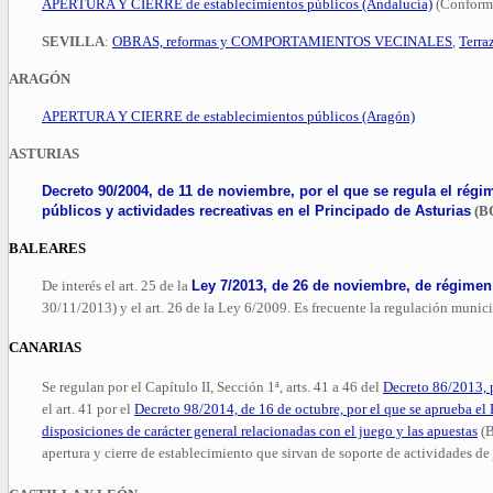
APERTURA Y CIERRE de establecimientos públicos (Andalucía)
(Conform
SEVILLA
:
OBRAS, reformas y COMPORTAMIENTOS VECINALES
,
Terr
ARAGÓN
APERTURA Y CIERRE de establecimientos públicos (Aragón)
ASTURIAS
Decreto 90/2004, de 11 de noviembre, por el que se regula el régi
públicos y actividades recreativas en el Principado de Asturias
(BO
BALEARES
De interés el art. 25 de la
Ley 7/2013, de 26 de noviembre, de régimen j
30/11/2013) y el art. 26 de la Ley 6/2009. Es frecuente la regulación munici
CANARIAS
Se regulan por el Capítulo II, Sección 1ª, arts. 41 a 46 del
Decreto 86/2013, p
el art. 41 por el
Decreto 98/2014, de 16 de octubre, por el que se aprueba e
disposiciones de carácter general relacionadas con el juego y las apuestas
(B
apertura y cierre de establecimiento que sirvan de soporte de actividades de