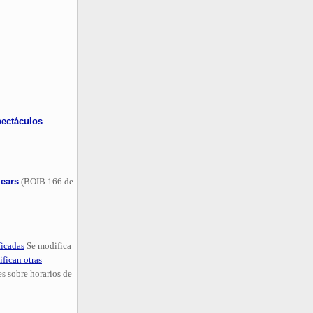
pectáculos
lears
(BOIB 166 de
ficadas
Se modifica
fican otras
es sobre horarios de