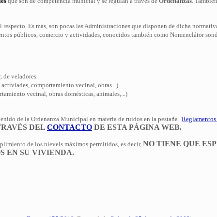
les
que son de competencia municial y se regulan a través de
Ordenanzas
. También
 respecto. Es más, son pocas las Administraciones que disponen de dicha normativ
entos públicos, comercio y actividades, conocidos también como Nomenclátor sond
, de veladores
activiades, comportamiento vecinal, obras...)
miento vecinal, obras domésticas, animales,...)
ntenido de la Ordenanza Municipal en materia de ruidos en la pestaña "
Reglamentos
 TRAVÉS DEL
CONTACTO
DE ESTA PÁGINA WEB.
NO TIENE QUE ES
plimiento de los nievels máximos permitidos, es decir,
 EN SU VIVIENDA.