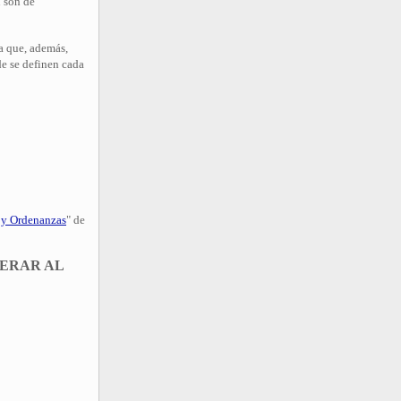
 son de
a que, además,
e se definen cada
 y Ordenanzas
" de
PERAR AL