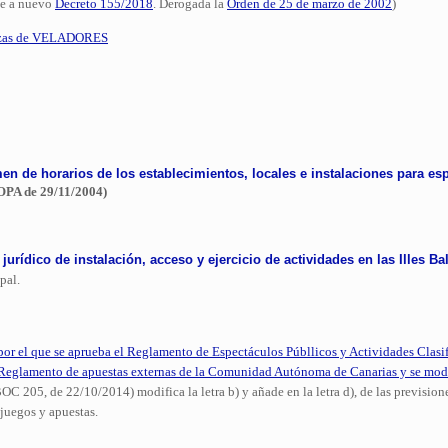
e a nuevo
Decreto 155/2018
. Derogada la
Orden de 25 de marzo de 2002
)
azas de VELADORES
men de horarios de los establecimientos, locales e instalaciones para es
PA de 29/11/2004)
urídico de instalación, acceso y ejercicio de actividades en las Illes Ba
pal.
or el que se aprueba el Reglamento de Espectáculos Públlicos y Actividades Clasi
l Reglamento de apuestas externas de la Comunidad Autónoma de Canarias y se modi
OC 205, de 22/10/2014) modifica la letra b) y añade en la letra d), de las prevision
 juegos y apuestas.