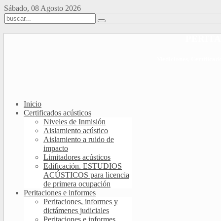
Sábado, 08 Agosto 2026
PERITA
Mediciones, Certificad
Inicio
Certificados acústicos
Niveles de Inmisión
Aislamiento acústico
Aislamiento a ruido de
impacto
Limitadores acústicos
Edificación. ESTUDIOS
ACÚSTICOS para licencia
de primera ocupación
Peritaciones e informes
Peritaciones, informes y
dictámenes judiciales
Peritaciones e informes