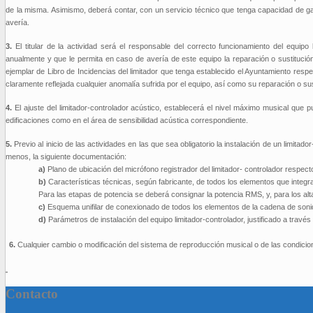
de la misma. Asimismo, deberá contar, con un servicio técnico que tenga capacidad de ga
avería.
3.
El titular de la actividad será el responsable del correcto funcionamiento del equip
anualmente y que le permita en caso de avería de este equipo la reparación o sustituci
ejemplar de Libro de Incidencias del limitador que tenga establecido el Ayuntamiento respe
claramente reflejada cualquier anomalía sufrida por el equipo, así como su reparación o sus
4.
El ajuste del limitador-controlador acústico, establecerá el nivel máximo musical que pu
edificaciones como en el área de sensibilidad acústica correspondiente.
5.
Previo al inicio de las actividades en las que sea obligatorio la instalación de un limitad
menos, la siguiente documentación:
a)
Plano de ubicación del micrófono registrador del limitador- controlador respect
b)
Características técnicas, según fabricante, de todos los elementos que integr
Para las etapas de potencia se deberá consignar la potencia RMS, y, para los alt
c)
Esquema unifilar de conexionado de todos los elementos de la cadena de sonido,
d)
Parámetros de instalación del equipo limitador-controlador, justificado a travé
6.
Cualquier cambio o modificación del sistema de reproducción musical o de las condicione
Contacto