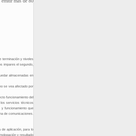
 emitir más de 80
e terminación y niveles
os impares el segundo,
 quedar almacenadas en
 no se vea afectado por
cto funcionamiento del
los servicios técnicos
n y funcionamiento que
tema de comunicaciones.
 de aplicación, para lo
omologación y resultado