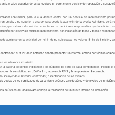
rantizar a los usuarios de estos equipos un permanente servicio de reparación o sustituci
o limitador-controlador, para lo cual deberá contar con un servicio de mantenimiento perma
ón en un plazo no superior a una semana desde la aparición de la avería. Asimismo, será r
ctivo, que estará a disposición de los técnicos municipales responsables que lo soliciten, e
titución por el servicio oficial de mantenimiento, con indicación de fecha y técnico responsab
ede admitirse en la actividad con el fin de no sobrepasar los valores límite de inmisión, tant
or-controlador, el titular de la actividad deberá presentar un informe, emitido por técnico comp
o a los altavoces instalados.
an la cadena de sonido, indicándose los números de serie de cada componentes, incluido el li
avoces, la sensibilidad en dB/W a 1 m, la potencia RMS y la respuesta en frecuencia.
 incluyendo el limitador-controlador, e identificación de los mismos.
s de copias de los certificados de aislamiento acústico a ruido aéreo y de niveles de inmisión 
s acústicas del local llevará consigo la realización de un nuevo informe de instalación.