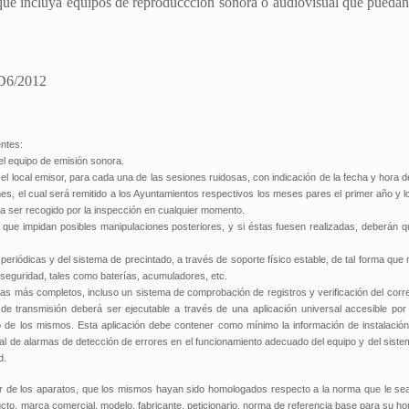
d que incluya equipos de reproduccción sonora o audiovisual que puedan
 D6/2012
entes:
el equipo de emisión sonora.
l local emisor, para cada una de las sesiones ruidosas, con indicación de la fecha y hora d
s, el cual será remitido a los Ayuntamientos respectivos los meses pares el primer año y l
eda ser recogido por la inspección en cualquier momento.
 que impidan posibles manipulaciones posteriores, y si éstas fuesen realizadas, deberán
eriódicas y del sistema de precintado, a través de soporte físico estable, de tal forma que
 seguridad, tales como baterías, acumuladores, etc.
 más completos, incluso un sistema de comprobación de registros y verificación del corre
 de transmisión deberá ser ejecutable a través de una aplicación universal accesible por 
 de los mismos. Esta aplicación debe contener como mínimo la información de instalació
 real de alarmas de detección de errores en el funcionamiento adecuado del equipo y del sis
d.
ador de los aparatos, que los mismos hayan sido homologados respecto a la norma que le sea
ducto, marca comercial, modelo, fabricante, peticionario, norma de referencia base para su h