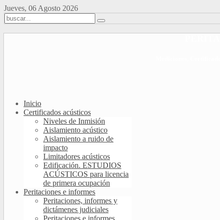
Jueves, 06 Agosto 2026
PERITA
Mediciones, Certificad
Inicio
Certificados acústicos
Niveles de Inmisión
Aislamiento acústico
Aislamiento a ruido de
impacto
Limitadores acústicos
Edificación. ESTUDIOS
ACÚSTICOS para licencia
de primera ocupación
Peritaciones e informes
Peritaciones, informes y
dictámenes judiciales
Peritaciones e informes