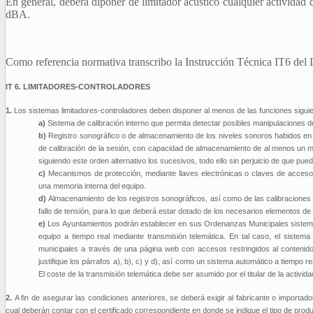
En general, deberá diponer de limitador acústico cualquier activida
dBA.
Como referencia normativa transcribo la Instrucción Técnica IT6 del
IT 6. LIMITADORES-CONTROLADO
RES
1.
Los sistemas limitadores-controladores deben disponer al menos de las funciones sigui
a)
Sistema de calibración interno que permita detectar posibles manipulaciones d
b)
Registro sonográfico o de almacenamiento de los niveles sonoros habidos en e
de calibración de la sesión, con capacidad de almacenamiento de al menos un me
siguiendo este orden alternativo los sucesivos, todo ello sin perjuicio de que pu
c)
Mecanismos de protección, mediante llaves electrónicas o claves de acceso
una memoria interna del equipo.
d)
Almacenamiento de los registros sonográficos, así como de las calibraciones p
fallo de tensión, para lo que deberá estar dotado de los necesarios elementos de
e)
Los Ayuntamientos podrán establecer en sus Ordenanzas Municipales sistemas
equipo a tiempo real mediante transmisión telemática. En tal caso, el sistema
municipales a través de una página web con accesos restringidos al contenido
justifique los párrafos a), b), c) y d), así como un sistema automático a tiempo
El coste de la transmisión telemática debe ser asumido por el titular de la activida
2.
A fin de asegurar las condiciones anteriores, se deberá exigir al fabricante o import
cual deberán contar con el certificado correspondiente en donde se indique el tipo de pro