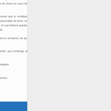
ón de éstos en caso de
nente que lo verifique
esponsable de tener un
n el cual deberá quedar
le.
o en el interior de las
etente, que contenga, al
mitador.
sonora.