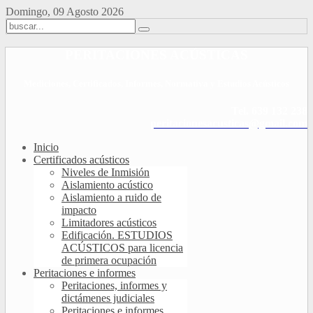
Domingo, 09 Agosto 2026
PERITACIONES ACÚSTICAS
Mediciones, Certificados, Informes, Normativa y Estudios Acústicos
Tel. 639 132 238
peritacionesacusticas@gmail.com
Inicio
Certificados acústicos
Niveles de Inmisión
Aislamiento acústico
Aislamiento a ruido de
impacto
Limitadores acústicos
Edificación. ESTUDIOS
ACÚSTICOS para licencia
de primera ocupación
Peritaciones e informes
Peritaciones, informes y
dictámenes judiciales
Peritaciones e informes