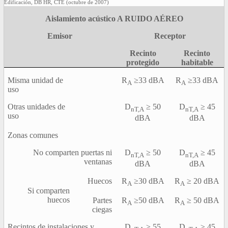
Edificación, DB HR, CTE (octubre de 2007)
Aislamiento acústico A RUIDO AÉREO
Emisor
Receptor
Recinto
Recinto
protegido
habitable
Misma unidad de
R
≥33 dBA
R
≥33 dBA
A
A
uso
Otras unidades de
D
≥ 50
D
≥ 45
nT,A
nT,A
uso
dBA
dBA
Zonas comunes
No comparten puertas ni
D
≥ 50
D
≥ 45
nT,A
nT,A
ventanas
dBA
dBA
Huecos
R
≥30 dBA
R
≥ 20 dBA
A
A
Si comparten
huecos
Partes
R
≥50 dBA
R
≥ 50 dBA
A
A
ciegas
Recintos de instalaciones y
D
≥ 55
D
≥ 45