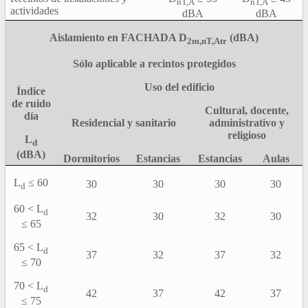
nT,A
nT,A
actividades
dBA
dBA
Aislamiento en FACHADA D
(dBA)
2m,nT,Atr
Sólo aplicable a recintos protegidos
Uso del edificio
Índice
de ruido
Cultural, docente,
día
Residencial y sanitario
administrativo y
religioso
L
d
(dBA)
Dormitorios
Estancias
Estancias
Aulas
L
≤ 60
30
30
30
30
d
60 < L
d
32
30
32
30
≤ 65
65 < L
d
37
32
37
32
≤ 70
70 < L
d
42
37
42
37
≤ 75