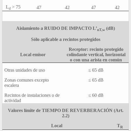
L
> 75
47
42
47
42
d
Aislamiento a RUIDO DE IMPACTO L’
(dB)
nT,w
Sólo aplicable a recintos protegidos
Receptor: recinto protegido
Local emisor
colindante vertical, horizontal
o con una arista en común
Otras unidades de uso
≤ 65 dB
Zonas comunes excepto
≤ 65 dB
escalera
Recintos de instalaciones o de
≤ 60 dB
actividad
Valores límite de TIEMPO DE REVERBERACIÓN (Art.
2.2)
Local
T
R